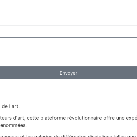
Envoyer
de l'art.
eurs d'art, cette plateforme révolutionnaire offre une expé
 renommées.
nneurs et les galeries de différentes disciplines telles que 