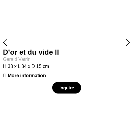
D’or et du vide II
Gérald Vatrin
H 38 x L 34 x D 15 cm
More information
Inquire