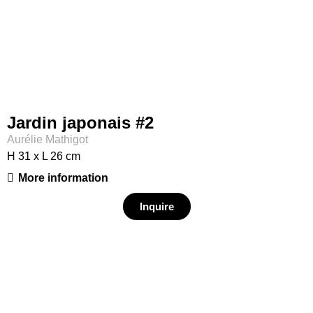
Jardin japonais #2
Aurélie Mathigot
H 31 x L 26 cm
More information
Inquire