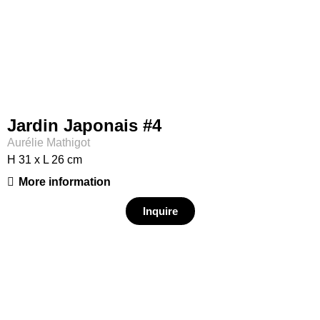
Jardin Japonais #4
Aurélie Mathigot
H 31 x L 26 cm
More information
Inquire